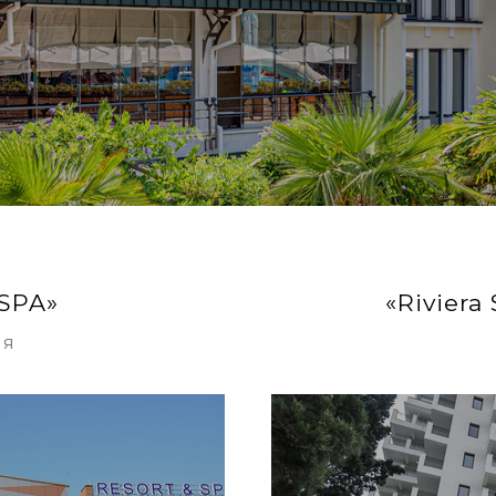
 SPA»
«Riviera
ия