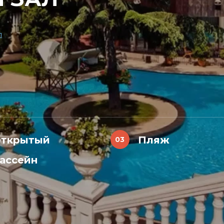
л
ткрытый
Пляж
ассейн