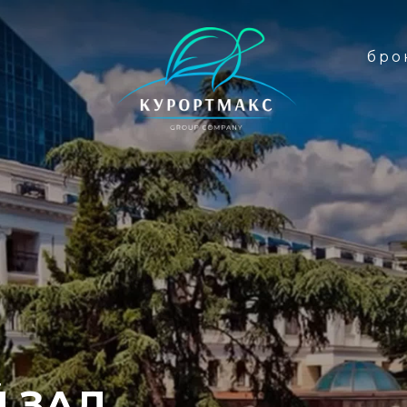
бро
бро
 ЗАЛ