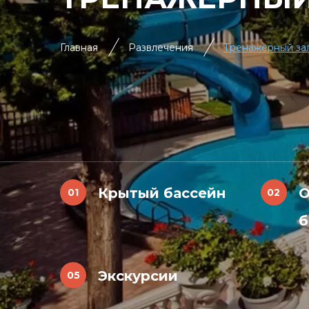
Главная
Развлечения
Тренажерный за
Крытый бассейн
О
б
Экскурсии