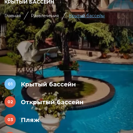
КРЫТЫЙ БАССЕЙН
Главная
Развлечения
Крытый бассейн
Крытый бассейн
Открытый бассейн
Пляж