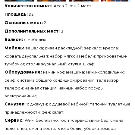
Количество комнат:
Асса 3-ком 2-мест
Площадь:
93
Основных мест:
2
Дополнительных мест:
3
Балкон:
с мебелью;
Мебель:
вешалка; диван раскладной; зеркало; кресла;
кровать двуспальная; набор мягкой мебели; прикроватные
тумбочки; столик журнальный; стулья; шкаф;
Оборудование:
камин; кофемашина; мини-холодильник;
сейф; система общего кондиционирования; телевизор;
телефон; чайная станция; чайный набор посуды;
электрочайник;
Санузел:
с джакузи; с душевой кабиной; тапочки; туалетные
принадлежности; фен; халат;
Сервис:
Wi-Fi бесплатно; room-сервис; мини-бар; смена
полотенец; смена постельного белья; уборка номера;