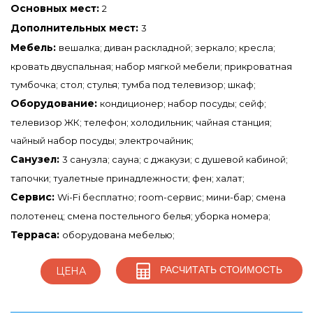
Основных мест:
2
Дополнительных мест:
3
Мебель:
вешалка; диван раскладной; зеркало; кресла;
кровать двуспальная; набор мягкой мебели; прикроватная
тумбочка; стол; стулья; тумба под телевизор; шкаф;
Оборудование:
кондиционер; набор посуды; сейф;
телевизор ЖК; телефон; холодильник; чайная станция;
чайный набор посуды; электрочайник;
Санузел:
3 санузла; сауна; с джакузи; с душевой кабиной;
тапочки; туалетные принадлежности; фен; халат;
Сервис:
Wi-Fi бесплатно; room-сервис; мини-бар; смена
полотенец; смена постельного белья; уборка номера;
Терраса:
оборудована мебелью;
РАСЧИТАТЬ СТОИМОСТЬ
ЦЕНА