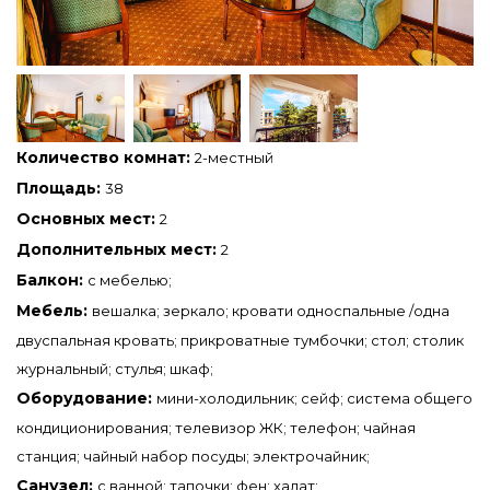
Количество комнат:
2-местный
Площадь:
38
Основных мест:
2
Дополнительных мест:
2
Балкон:
с мебелью;
Мебель:
вешалка; зеркало; кровати односпальные /одна
двуспальная кровать; прикроватные тумбочки; стол; столик
журнальный; стулья; шкаф;
Оборудование:
мини-холодильник; сейф; система общего
кондиционирования; телевизор ЖК; телефон; чайная
станция; чайный набор посуды; электрочайник;
Санузел:
с ванной; тапочки; фен; халат;