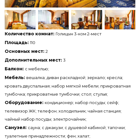
Количество комнат:
Голицын 3-ком 2-мест
Площадь:
110
Основных мест:
2
Дополнительных мест:
3
Балкон:
с мебелью;
Мебель:
вешалка; диван раскладной; зеркало; кресла;
кровать двуспальная; набор мягкой мебели; прикроватная
тумбочка; прикроватные тумбочки; стол; стулья;
Оборудование:
кондиционер; набор посуды; сейф;
телевизор ЖК; телефон; холодильник; чайная станция;
чайный набор посуды; электрочайник;
Санузел:
сауна; с джакузи; с душевой кабиной; тапочки;
туалетные принадлежности; фен; халат;