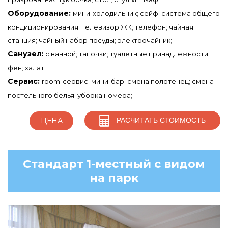
Оборудование:
мини-холодильник; сейф; система общего
кондиционирования; телевизор ЖК; телефон; чайная
станция; чайный набор посуды; электрочайник;
Санузел:
с ванной; тапочки; туалетные принадлежности;
фен; халат;
Сервис:
room-сервис; мини-бар; смена полотенец; смена
постельного белья; уборка номера;
РАСЧИТАТЬ СТОИМОСТЬ
ЦЕНА
Стандарт 1-местный с видом
на парк