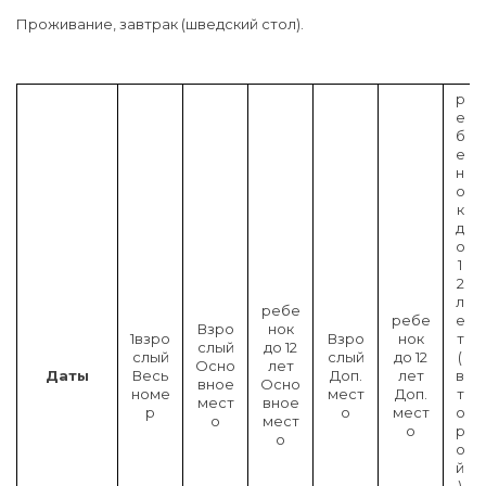
Проживание, завтрак (шведский стол).
р
е
б
е
н
о
к
д
о
1
2
л
ребе
ребе
е
Взро
нок
1взро
Взро
нок
т
слый
до 12
слый
слый
до 12
(
Осно
лет
Даты
Весь
Доп.
лет
в
вное
Осно
номе
мест
Доп.
т
мест
вное
р
о
мест
о
о
мест
о
р
о
о
й
)