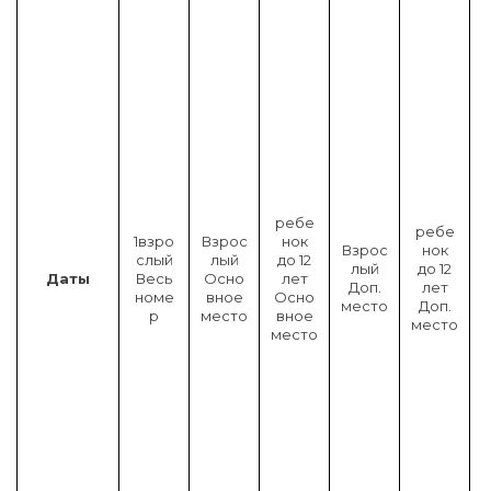
н
к
д
1
2
л
ребе
ребе
1взро
Взрос
нок
т
Взрос
нок
слый
лый
до 12
(
лый
до 12
Даты
Весь
Осно
лет
в
Доп.
лет
номе
вное
Осно
т
место
Доп.
р
место
вное
место
место
й
)
п
.