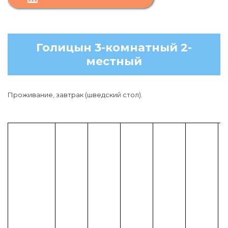
Голицын 3-комнатный 2-
местный
Проживание, завтрак (шведский стол).
н
к
д
1
2
л