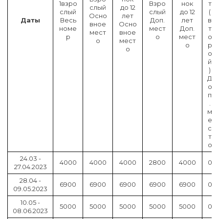
1взро
Взро
нок
т
слый
до 12
слый
слый
до 12
(
Осно
лет
Даты
Весь
Доп.
лет
в
вное
Осно
номе
мест
Доп.
т
мест
вное
р
о
мест
о
о
мест
о
р
о
о
й
)
Д
о
п
.
м
е
с
т
о
24.03 -
4000
4000
4000
2800
4000
0
27.04.2023
28.04 -
6900
6900
6900
6900
6900
0
09.05.2023
10.05 -
5000
5000
5000
5000
5000
0
08.06.2023