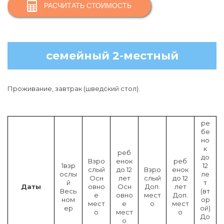
РАСЧИТАТЬ СТОИМОСТЬ
семейный 2-местный
Проживание, завтрак (шведский стол).
ре
бе
но
к
реб
до
Взро
енок
реб
1взр
12
слый
до 12
Взро
енок
ослы
ле
Осн
лет
слый
до 12
й
т
Даты
овно
Осн
Доп.
лет
Весь
(вт
е
овно
мест
Доп.
ном
ор
мест
е
о
мест
ер
ой)
о
мест
о
До
о