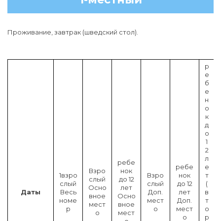
Проживание, завтрак (шведский стол).
р
е
б
е
н
о
к
д
о
1
2
л
ребе
ребе
е
Взро
нок
1взро
Взро
нок
т
слый
до 12
слый
слый
до 12
(
Осно
лет
Даты
Весь
Доп.
лет
в
вное
Осно
номе
мест
Доп.
т
мест
вное
р
о
мест
о
о
мест
о
р
о