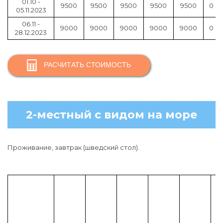
01.10 -
9500
9500
9500
9500
9500
0
05.11.2023
06.11 -
9000
9000
9000
9000
9000
0
28.12.2023
РАСЧИТАТЬ СТОИМОСТЬ
2-местный с видом на море
Проживание, завтрак (шведский стол).
р
е
б
е
н