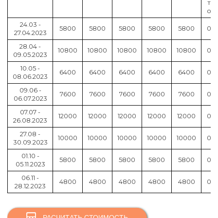
т
о
24.03 -
5800
5800
5800
5800
5800
0
27.04.2023
28.04 -
10800
10800
10800
10800
10800
0
09.05.2023
10.05 -
6400
6400
6400
6400
6400
0
08.06.2023
09.06 -
7600
7600
7600
7600
7600
0
06.07.2023
07.07 -
12000
12000
12000
12000
12000
0
26.08.2023
27.08 -
10000
10000
10000
10000
10000
0
30.09.2023
01.10 -
5800
5800
5800
5800
5800
0
05.11.2023
06.11 -
4800
4800
4800
4800
4800
0
28.12.2023
РАСЧИТАТЬ СТОИМОСТЬ