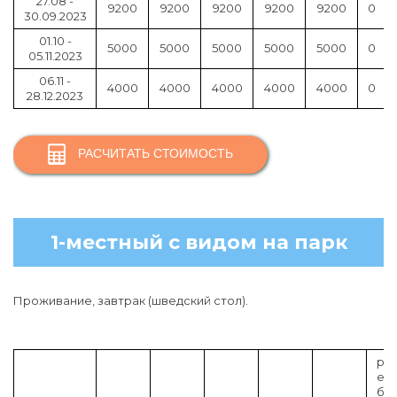
27.08 -
9200
9200
9200
9200
9200
0
30.09.2023
01.10 -
5000
5000
5000
5000
5000
0
05.11.2023
06.11 -
4000
4000
4000
4000
4000
0
28.12.2023
РАСЧИТАТЬ СТОИМОСТЬ
1-местный с видом на парк
Проживание, завтрак (шведский стол).
р
е
б