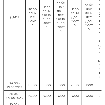
л
ребе
ребе
е
Взро
нок
1взро
Взро
нок
т
слый
до 12
слый
слый
до 12
(
Осно
лет
Даты
Весь
Доп.
лет
в
вное
Осно
номе
мест
Доп.
т
мест
вное
р
о
мест
о
о
мест
о
р
о
о
й
)
Д
о
п
.
м
е
с
т
о
24.03 -
8000
8000
8000
2800
8000
0
27.04.2023
28.04 -
14200
14200
14200
14200
14200
0
09.05.2023
10.05 -