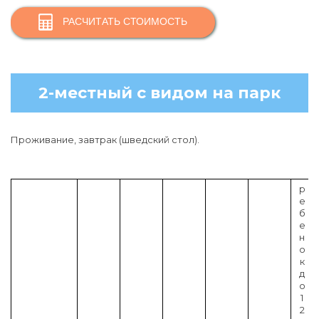
РАСЧИТАТЬ СТОИМОСТЬ
2-местный с видом на парк
Проживание, завтрак (шведский стол).
р
е
б
е
н
о
к
д
о
1
2