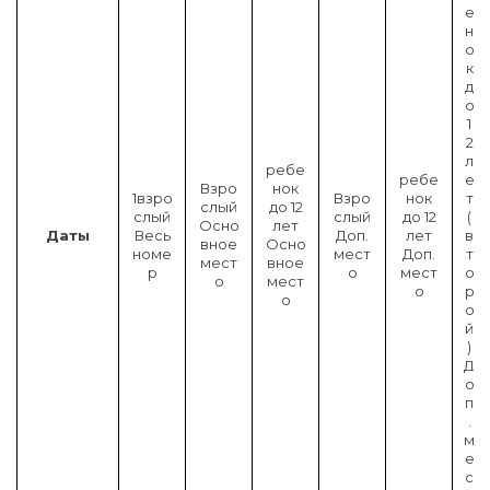
е
н
о
к
д
о
1
2
л
ребе
ребе
е
Взро
нок
1взро
Взро
нок
т
слый
до 12
слый
слый
до 12
(
Осно
лет
Даты
Весь
Доп.
лет
в
вное
Осно
номе
мест
Доп.
т
мест
вное
р
о
мест
о
о
мест
о
р
о
о
й
)
Д
о
п
.
м
е
с