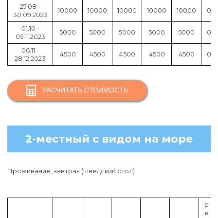
27.08 -
10000
10000
10000
10000
10000
0
30.09.2023
01.10 -
5000
5000
5000
5000
5000
0
05.11.2023
06.11 -
4500
4500
4500
4500
4500
0
28.12.2023
РАСЧИТАТЬ СТОИМОСТЬ
2-местный с видом на море
Проживание, завтрак (шведский стол).
р
е