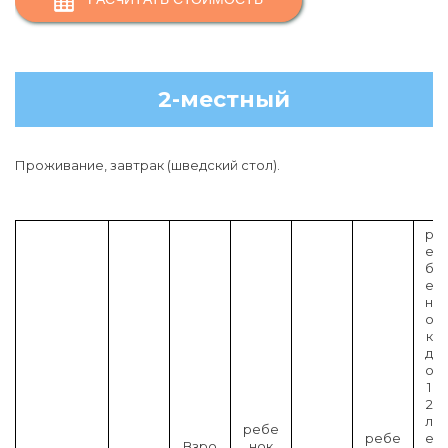
2-местный
Проживание, завтрак (шведский стол).
р
е
б
е
н
о
к
д
о
1
2
л
ребе
ребе
е
Взро
нок