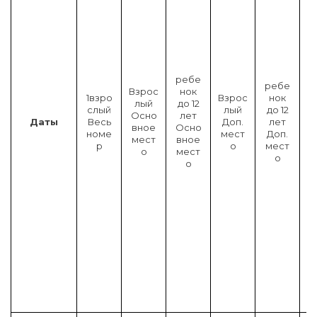
о
к
д
о
1
2
л
ребе
ребе
е
Взрос
нок
1взро
Взрос
нок
т
лый
до 12
слый
лый
до 12
(
Осно
лет
Даты
Весь
Доп.
лет
в
вное
Осно
номе
мест
Доп.
т
мест
вное
р
о
мест
о
о
мест
о
р
о
о
й
)
Д
о
п
.
м
е
с
т
о