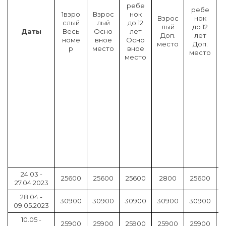
ребе
ребе
1взро
Взрос
нок
т
Взрос
нок
слый
лый
до 12
(
лый
до 12
Даты
Весь
Осно
лет
в
Доп.
лет
номе
вное
Осно
т
место
Доп.
р
место
вное
место
место
й
)
п
.
с
т
24.03 -
25600
25600
25600
2800
25600
27.04.2023
28.04 -
30900
30900
30900
30900
30900
09.05.2023
10.05 -
25900
25900
25900
25900
25900