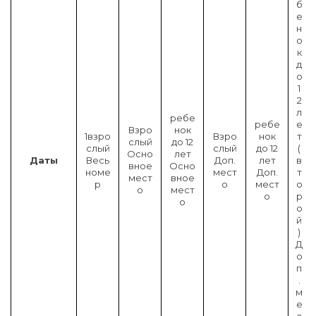
б
е
н
о
к
д
о
1
2
л
ребе
ребе
е
Взро
нок
1взро
Взро
нок
т
слый
до 12
слый
слый
до 12
(
Осно
лет
Даты
Весь
Доп.
лет
в
вное
Осно
номе
мест
Доп.
т
мест
вное
р
о
мест
о
о
мест
о
р
о
о
й
)
Д
о
п
.
м
е
с