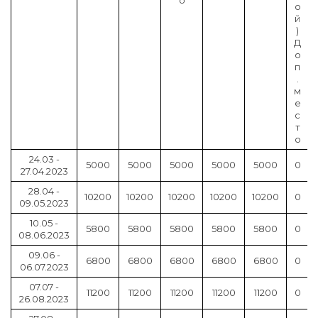
о
й
)
Д
о
п
.
м
е
с
т
о
24.03 -
5000
5000
5000
5000
5000
0
27.04.2023
28.04 -
10200
10200
10200
10200
10200
0
09.05.2023
10.05 -
5800
5800
5800
5800
5800
0
08.06.2023
09.06 -
6800
6800
6800
6800
6800
0
06.07.2023
07.07 -
11200
11200
11200
11200
11200
0
26.08.2023