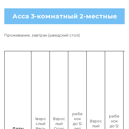
Асса 3-комнатный 2-местные
Проживание, завтрак (шведский стол).
н
к
д
1
2
л
ребе
ребе
1взро
Взрос
нок
т
Взрос
нок
слый
лый
до 12
(
лый
до 12
Даты
Весь
Осно
лет
в