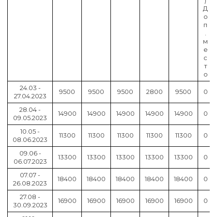
Д
о
п
.
м
е
с
т
о
24.03 -
9500
9500
9500
2800
9500
0
27.04.2023
28.04 -
14900
14900
14900
14900
14900
0
09.05.2023
10.05 -
11300
11300
11300
11300
11300
0
08.06.2023
09.06 -
13300
13300
13300
13300
13300
0
06.07.2023
07.07 -
18400
18400
18400
18400
18400
0
26.08.2023
27.08 -
16900
16900
16900
16900
16900
0
30.09.2023