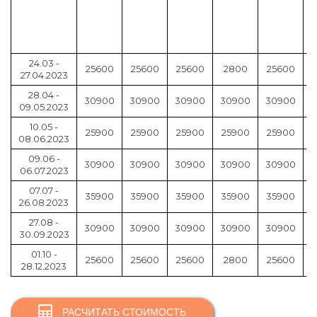
с
т
24.03 -
25600
25600
25600
2800
25600
27.04.2023
28.04 -
30900
30900
30900
30900
30900
09.05.2023
10.05 -
25900
25900
25900
25900
25900
08.06.2023
09.06 -
30900
30900
30900
30900
30900
06.07.2023
07.07 -
35900
35900
35900
35900
35900
26.08.2023
27.08 -
30900
30900
30900
30900
30900
30.09.2023
01.10 -
25600
25600
25600
2800
25600
28.12.2023
РАСЧИТАТЬ СТОИМОСТЬ