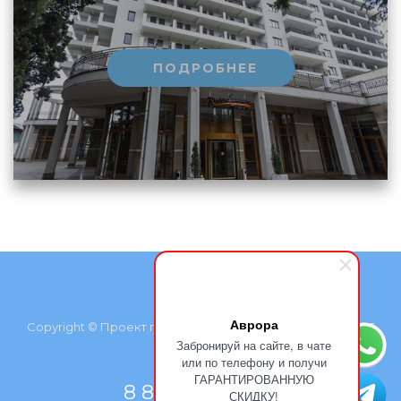
ПОДРОБНЕЕ
Аврора
Copyright © Проект группы компаний «Курортмакс», 2026
Забронируй на сайте, в чате
или по телефону и получи
ГАРАНТИРОВАННУЮ
8 800 500 77 66
СКИДКУ!